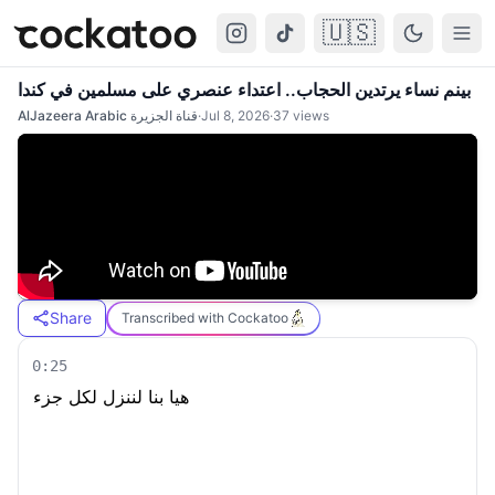
🇺🇸
Cockatoo
Togg
بينم نساء يرتدين الحجاب.. اعتداء عنصري على مسلمين في كندا
AlJazeera Arabic قناة الجزيرة
·
Jul 8, 2026
·
37
views
Share
Transcribed with Cockatoo
0:25
هيا بنا لننزل لكل جزء