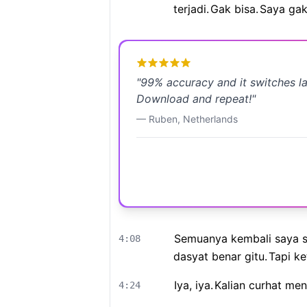
terjadi.
Gak bisa.
Saya gak
"
99% accuracy and it switches l
Download and repeat!
"
—
Ruben
,
Netherlands
Semuanya kembali saya se
4:08
dasyat benar gitu.
Tapi ket
Iya, iya.
Kalian curhat me
4:24