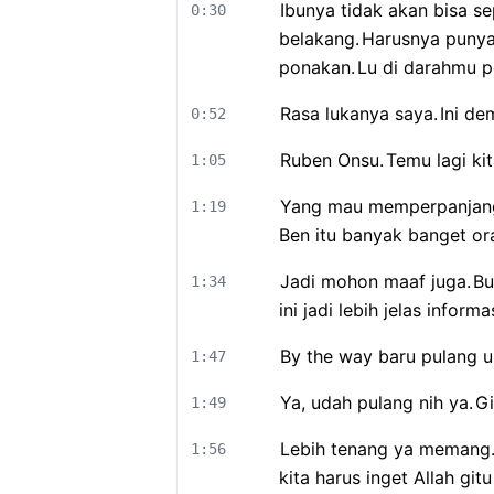
Ibunya tidak akan bisa se
0:30
belakang.
Harusnya punya
ponakan.
Lu di darahmu p
Rasa lukanya saya.
Ini de
0:52
Ruben Onsu.
Temu lagi kit
1:05
Yang mau memperpanjang
1:19
Ben itu banyak banget ora
Jadi mohon maaf juga.
Bu
1:34
ini jadi lebih jelas informa
By the way baru pulang 
1:47
Ya, udah pulang nih ya.
Gi
1:49
Lebih tenang ya memang
1:56
kita harus inget Allah gitu