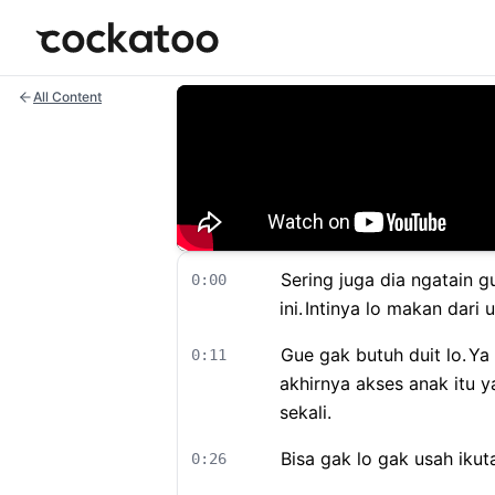
Cockatoo
All Content
Sering juga dia ngatain gu
0:00
ini.
Intinya lo makan dari
Gue gak butuh duit lo.
Ya 
0:11
akhirnya akses anak itu y
sekali.
Bisa gak lo gak usah ikut
0:26