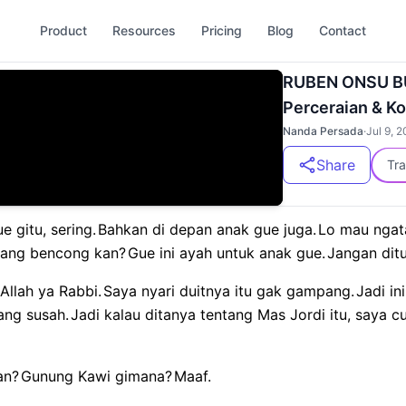
Product
Resources
Pricing
Blog
Contact
RUBEN ONSU B
Perceraian & Ko
Nanda Persada
·
Jul 9, 
Share
Tra
e gitu, sering.
Bahkan di depan anak gue juga.
Lo mau ngata
 uang bencong kan?
Gue ini ayah untuk anak gue.
Jangan ditu
Allah ya Rabbi.
Saya nyari duitnya itu gak gampang.
Jadi i
ang susah.
Jadi kalau ditanya tentang Mas Jordi itu, saya c
an?
Gunung Kawi gimana?
Maaf.