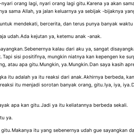
nyari orang lagi, nyari orang lagi gitu.
Karena ya akan sam
ya sama Allah, ya jalan keluarnya ya sebijak -bijaknya yang
untuk mendekati, bercerita, dan terus punya banyak waktu 
aja udah.
Ada kejutan ya, ketemu anak -anak.
sayangkan.
Sebenernya kalau dari aku ya, sangat disayangk
.
Tapi sisi positifnya, mungkin niatnya kan kepengen ke su
g, atau apa gitu.
Mungkin, ya.
Mungkin.
Dan saya kasih apres
ka itu adalah ya itu reaksi dari anak.
Akhirnya berbeda, kan
reaksi itu menjadi sorotan banyak orang, gitu.
Iya, iya, iya.
D
ayak apa kan gitu.
Jadi ya itu keliatannya berbeda sekali.
tu ya.
 gitu.
Makanya itu yang sebenernya udah gue sayangkan dar