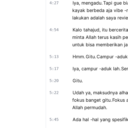
Iya, mengadu.
Tapi gue bia
4:27
kayak berbeda aja vibe -n
lakukan adalah saya revie
Kalo tahajud, itu berceri
4:54
minta Allah terus kasih pe
untuk bisa memberikan ja
Hmm.
Gitu.
Campur -aduk
5:13
Iya, campur -aduk lah.
Se
5:17
Gitu.
5:20
Udah ya, maksudnya alhamd
5:22
fokus banget gitu.
Fokus a
Allah permudah.
Ada hal -hal yang spesifi
5:45