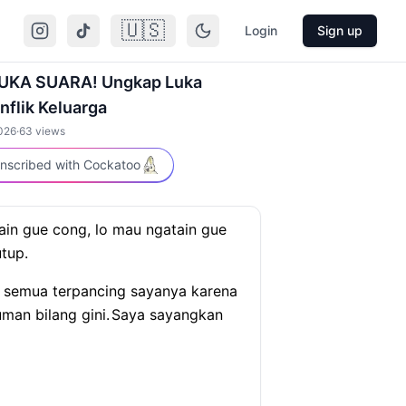
🇺🇸
Login
Sign up
UKA SUARA! Ungkap Luka
nflik Keluarga
2026
·
63
views
nscribed with Cockatoo
in gue cong, lo mau ngatain gue
tup.
ni semua terpancing sayanya karena
uman bilang gini.
Saya sayangkan