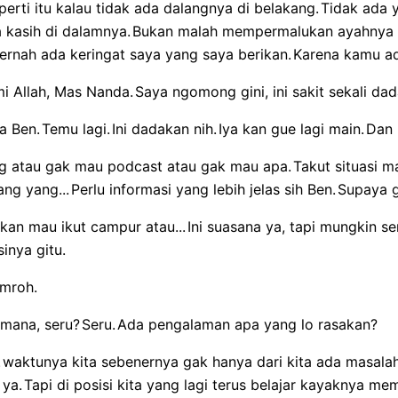
perti itu kalau tidak ada dalangnya di belakang.
Tidak ada 
 kasih di dalamnya.
Bukan malah mempermalukan ayahnya 
ernah ada keringat saya yang saya berikan.
Karena kamu ad
mi Allah, Mas Nanda.
Saya ngomong gini, ini sakit sekali dad
a Ben.
Temu lagi.
Ini dadakan nih.
Iya kan gue lagi main.
Dan 
 atau gak mau podcast atau gak mau apa.
Takut situasi m
ng yang...
Perlu informasi yang lebih jelas sih Ben.
Supaya g
kan mau ikut campur atau...
Ini suasana ya, tapi mungkin 
sinya gitu.
umroh.
mana, seru?
Seru.
Ada pengalaman apa yang lo rasakan?
.
waktunya kita sebenernya gak hanya dari kita ada masalah
 ya.
Tapi di posisi kita yang lagi terus belajar kayaknya 