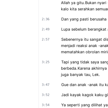
Allah ya gitu.
Bukan nyari -
kalo kita serahkan semuan
Dan yang pasti berusaha 
2:36
Lupa sebelum berangkat 
2:49
Sebenernya itu sangat di
2:57
menjadi reaksi anak -anak
mematahkan obrolan mirin
Tapi yang tidak saya sang
3:25
berbeda.
Karena akhirnya 
juga banyak tau, Lek.
Gue dan anak -anak itu k
3:47
Jadi kayak kagok kaku gi
3:52
Ya seperti yang dilihat ya
3:54